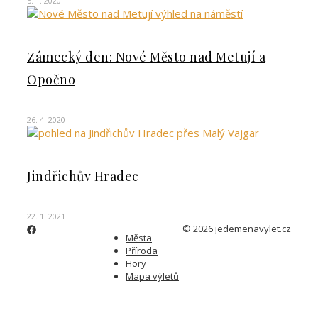
5. 1. 2020
Zámecký den: Nové Město nad Metují a
Opočno
26. 4. 2020
Jindřichův Hradec
22. 1. 2021
© 2026 jedemenavylet.cz
Města
Příroda
Hory
Mapa výletů